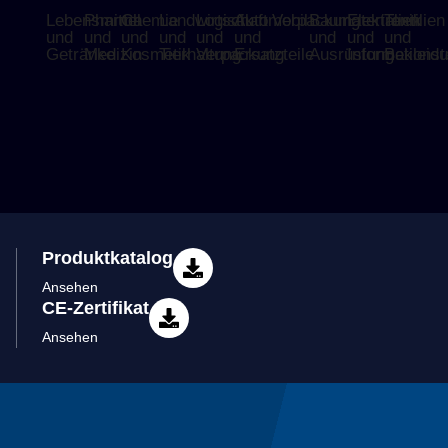
Lebensmittel
Pharma
Chemie
Landwirtschaft
Logistik
Automobil
Verpackung
Baumaterialien
Elektronik
Textilien
und
und
und
und
und
und
und
und
und
Getränke
Medizin
Kosmetik
Tierhaltung
Verpackung
Ersatzteile
Ausrüstung
Informationst
Bekleid
Produktkatalog
Ansehen
CE-Zertifikat
Ansehen