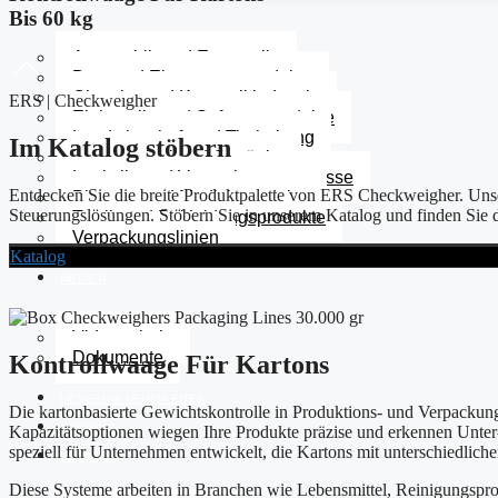
Bis 60 kg
Automobil- und Ersatzteile
Bau- und Eisenwarenprodukte
Chemie- und Kosmetikindustrie
ERS | Checkweıgher
Elektronik- und Softwareprodukte
Landwirtschaft und Tierhaltung
Im Katalog stöbern
Lebensmittel und Getränke
Logistik- und Verpackungsprozesse
Entdecken Sie die breite Produktpalette von ERS Checkweigher. Unser K
Pharma- und Medizinprodukte
Steuerungslösungen. Stöbern Sie in unserem Katalog und finden Sie 
Textil- und Bekleidungsprodukte
Verpackungslinien
Katalog
MEDIEN
Videogalerie
Dokumente
Kontrollwaage Für Kartons
MESSEN & NEUIGKEITEN
Die kartonbasierte Gewichtskontrolle in Produktions- und Verpackun
KONTAKT
Kapazitätsoptionen wiegen Ihre Produkte präzise und erkennen Unter
speziell für Unternehmen entwickelt, die Kartons mit unterschiedlic
DEUTSCH
Diese Systeme arbeiten in Branchen wie Lebensmittel, Reinigungspro