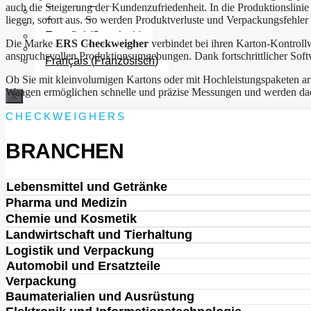
auch die Steigerung der Kundenzufriedenheit. In die Produktionslinie
English
(
Englisch
)
liegen, sofort aus. So werden Produktverluste und Verpackungsfehler
Türkçe
(
Türkisch
)
Español
(
Spanisch
)
Die Marke
ERS Checkweigher
verbindet bei ihren Karton-Kontroll
Italiano
(
Italienisch
)
anspruchsvollen Produktionsumgebungen. Dank fortschrittlicher Soft
Français
(
Französisch
)
Ob Sie mit kleinvolumigen Kartons oder mit Hochleistungspaketen ar
Waagen ermöglichen schnelle und präzise Messungen und werden dadur
X
CHECKWEIGHERS
BRANCHEN
Lebensmittel und Getränke
Pharma und Medizin
Chemie und Kosmetik
Landwirtschaft und Tierhaltung
Logistik und Verpackung
Automobil und Ersatzteile
Verpackung
Baumaterialien und Ausrüstung