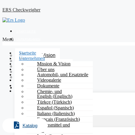
ERS Checkweigher
STARTSEITE
Menü
UNTERNEHMEN
Startseite
Mission & Vision
Unternehmen
Über uns
Produkte
Mission & Vision
Unsere Qualitätspolitik
Branchen
Über uns
Häufig gestellte Fragen
Medien
Automobil- und Ersatzteile
Unsere Qualitätspolitik
Händler werden
Messen & Neuigkeiten
Videogalerie
Bau- und
Häufig gestellte Fragen
Kontakt
Eisenwarenprodukte
Dokumente
Händler werden
PRODUKTE
Deutsch
Chemie- und
English
(
Englisch
)
Kosmetikindustrie
Türkçe
(
Türkisch
)
Elektronik- und
Bandkontrollwaagen
Español
(
Spanisch
)
Softwareprodukte
Italiano
(
Italienisch
)
Landwirtschaft und
Tierhaltung
Français
(
Französisch
)
Lebensmittel und
Katalog
Getränke