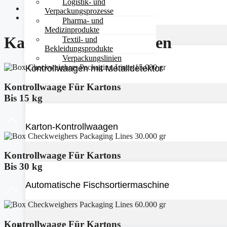
Logistik- und
Startseite
Industrielle Metalldetektoren
Verpackungsprozesse
Karton-Kontrollwaagen
Pharma- und
Medizinprodukte
Karton-Kontrollwaagen
Textil- und
Bekleidungsprodukte
Verpackungslinien
Kontrollwaagen mit Metalldetektor
Kontrollwaage Für Kartons
Bis 15 kg
Karton-Kontrollwaagen
Kontrollwaage Für Kartons
Bis 30 kg
Automatische Fischsortiermaschine
Kontrollwaage Für Kartons
BRANCHEN