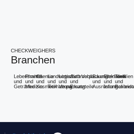
CHECKWEIGHERS
Branchen
Lebensmittel
Pharma
Chemie
Landwirtschaft
Logistik
Automobil
Verpackung
Baumaterialien
Elektronik
Textilien
und
und
und
und
und
und
und
und
und
Getränke
Medizin
Kosmetik
Tierhaltung
Verpackung
Ersatzteile
Ausrüstung
Informationst
Bekleid