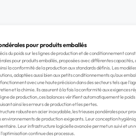
ondérales pour produits emballés
écis du poids sur les lignes de production et de conditionnement consti
rales pour produits emballés, proposées avec différentes capacités, 
insi la conformité de la production aux standards définis. Les modèl
tions, adaptées aussi bien aux petits conditionnements qu’aux embal
onctionnent avec une haute précision dans des secteurs tels que l’ag
etien et la chimie. Ils assurent à la fois la conformité aux exigences ré
 ligne de production, ces balances vérifient automatiquement le poid
uisant ainsi les erreurs de production et les pertes.
tructure robuste en acier inoxydable, les trieuses pondérales pour pr
x environnements de production exigeants. Leur conception hygiéniqu
imentaire. Leur infrastructure logicielle avancée permet un suivi et u
si l’optimisation continue des processus.