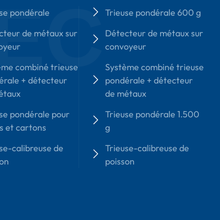
EC
se pondérale
Trieuse pondérale 600 g
cteur de métaux sur
Détecteur de métaux sur
oyeur
convoyeur
ème combiné trieuse
Système combiné trieuse
érale + détecteur
pondérale + détecteur
étaux
de métaux
se pondérale pour
Trieuse pondérale 1.500
s et cartons
g
se-calibreuse de
Trieuse-calibreuse de
son
poisson