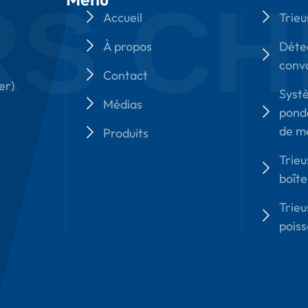
RS CH
Accueil
Trieu
À propos
Déte
conv
Contact
er)
Syst
Médias
pond
de m
Produits
Trieu
boîte
Trieu
pois