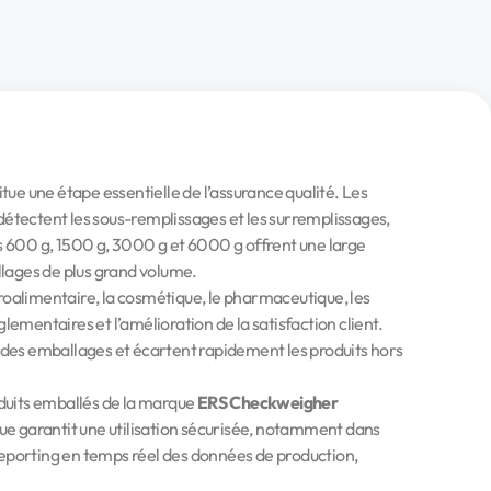
tue une étape essentielle de l’assurance qualité. Les
détectent les sous-remplissages et les surremplissages,
es 600 g, 1500 g, 3000 g et 6000 g offrent une large
lages de plus grand volume.
roalimentaire, la cosmétique, le pharmaceutique, les
glementaires et l’amélioration de la satisfaction client.
s des emballages et écartent rapidement les produits hors
oduits emballés de la marque
ERS Checkweigher
e garantit une utilisation sécurisée, notamment dans
n reporting en temps réel des données de production,