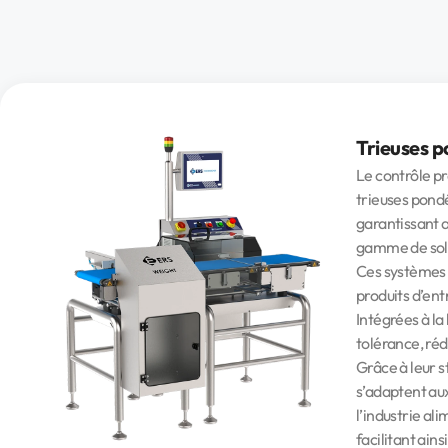
Trieuses p
Le contrôle pr
trieuses pondé
garantissant a
gamme de solu
Ces systèmes f
produits d’entr
Intégrées à la
tolérance, réd
Grâce à leur s
s’adaptent au
l’industrie al
facilitant ain