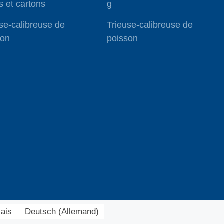
s et cartons
g
se-calibreuse de
Trieuse-calibreuse de
son
poisson
ais
Deutsch
(
Allemand
)