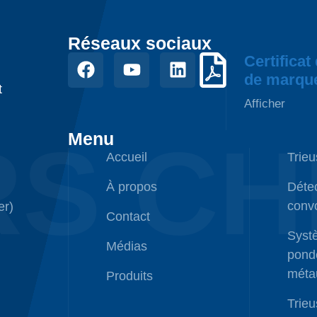
Réseaux sociaux
Certificat
de marqu
t
Afficher
RS CH
Menu
Accueil
Trieu
À propos
Déte
conv
er)
Contact
Syst
Médias
pondé
méta
Produits
Trieu