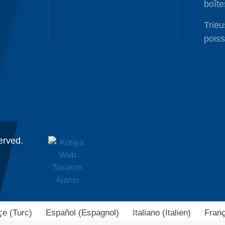
boîte
Trieu
pois
served.
çe
(
Turc
)
Español
(
Espagnol
)
Italiano
(
Italien
)
Franç