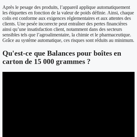
Après le pesage des produits, l’appareil applique automatiquement
les étiquettes en fonction de la valeur de poids définie. Ainsi, chaque
colis est conforme aux exigences réglementaires et aux attentes des
clients. Une pesée incorrecte peut entraîner des pertes financières
ainsi qu’une insatisfaction client, notamment dans des secteurs
sensibles tels que l’agroalimentaire, la chimie et le pharmaceutique.
Grâce au système automatique, ces risques sont réduits au minimum.
Qu'est-ce que Balances pour boîtes en
carton de 15 000 grammes ?