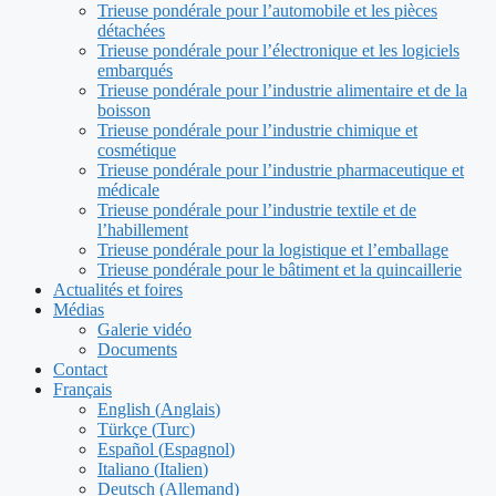
Trieuse pondérale pour l’automobile et les pièces
détachées
Trieuse pondérale pour l’électronique et les logiciels
embarqués
Trieuse pondérale pour l’industrie alimentaire et de la
boisson
Trieuse pondérale pour l’industrie chimique et
cosmétique
Trieuse pondérale pour l’industrie pharmaceutique et
médicale
Trieuse pondérale pour l’industrie textile et de
l’habillement
Trieuse pondérale pour la logistique et l’emballage
Trieuse pondérale pour le bâtiment et la quincaillerie
Actualités et foires
Médias
Galerie vidéo
Documents
Contact
Français
English
(
Anglais
)
Türkçe
(
Turc
)
Español
(
Espagnol
)
Italiano
(
Italien
)
Deutsch
(
Allemand
)