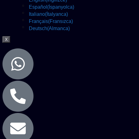
Español
(
İspanyolca
)
Italiano
(
İtalyanca
)
Français
(
Fransızca
)
Deutsch
(
Almanca
)
X