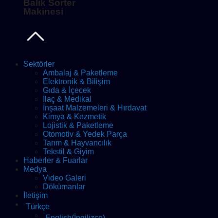
Balık Sorter
Makinesi
Sektörler
Ambalaj & Paketleme
Elektronik & Bilişim
Gıda & İçecek
İlaç & Medikal
İnşaat Malzemeleri & Hırdavat
Kimya & Kozmetik
Lojistik & Paketleme
Otomotiv & Yedek Parça
Tarım & Hayvancılık
Tekstil & Giyim
Haberler & Fuarlar
Medya
Video Galeri
Dökümanlar
İletişim
Türkçe
English
(
İngilizce
)