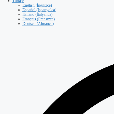
Türkçe
English
(
İngilizce
)
Español
(
İspanyolca
)
Italiano
(
İtalyanca
)
Français
(
Fransızca
)
Deutsch
(
Almanca
)