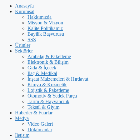
Anasayfa
Kurumsal
Hakkımızda
Misyon & Vizyon
Kalite Politikamız
Bayilik Başvurusu
SSS
Ürünler
Sektörler
Ambalaj & Paketleme
Elektronik & Bilişim
Gıda & İçecek
İlaç & Medikal
İnşaat Malzemeleri & Hırdavat
Kimya & Kozmetik
Lojistik & Paketleme
Otomotiv & Yedek Parça
Tarım & Hayvancılık
Tekstil & Giyim
Haberler & Fuarlar
Medya
Video Galeri
Dökümanlar
İletişim