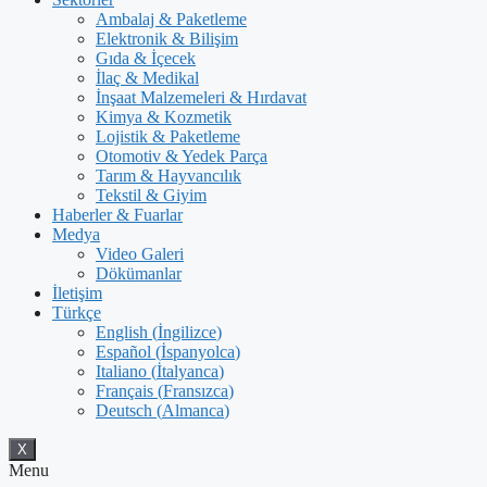
Ambalaj & Paketleme
Elektronik & Bilişim
Gıda & İçecek
İlaç & Medikal
İnşaat Malzemeleri & Hırdavat
Kimya & Kozmetik
Lojistik & Paketleme
Otomotiv & Yedek Parça
Tarım & Hayvancılık
Tekstil & Giyim
Haberler & Fuarlar
Medya
Video Galeri
Dökümanlar
İletişim
Türkçe
English
(
İngilizce
)
Español
(
İspanyolca
)
Italiano
(
İtalyanca
)
Français
(
Fransızca
)
Deutsch
(
Almanca
)
X
Menu