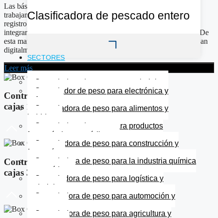
Las básculas de control integradas en el proceso de embalaje
Clasificadora de pescado entero
trabajan en conjunto con los datos de producción para crear un
registro de peso digital para cada paquete. Estos datos pueden
integrarse en sistemas de gestión de almacenes o software ERP. De
esta manera, las comprobaciones finales antes del envío se realizan
digitalmente y…
SECTORES
Leer más
Controladora de peso para embalaje
Controlador de peso para electrónica y
Controlador de pesopara
software
cajas 15.000 Gr.
Controladora de peso para alimentos y
bebidas
Controladora de peso para productos
farmacéuticos y médicos
Controladora de peso para construcción y
ferretería
Controlador de pesopara
Controladora de peso para la industria química
y cosmética
cajas 30.000 Gr.
Controladora de peso para logística y
embalaje
Controladora de peso para automoción y
repuestos
Controladora de peso para agricultura y