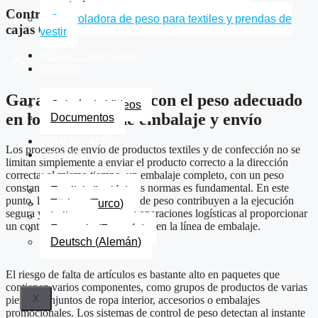
ganadería
Controlador de pesopara
Controladora de peso para textiles y prendas de
cajas 60.000 Gr.
vestir
FERIAS Y NOTICIAS
MEDIOS
Garantía operativa con el peso adecuado
Galería de Videos
en los procesos de embalaje y envío
Documentos
COMUNICACIÓN
Los procesos de envío de productos textiles y de confección no se
ESPAÑOL
limitan simplemente a enviar el producto correcto a la dirección
correcta; al mismo tiempo, un embalaje completo, con un peso
constante y que cumpla con las normas es fundamental. En este
English
(
Inglés
)
punto, las básculas de control de peso contribuyen a la ejecución
Türkçe
(
Turco
)
segura y sin problemas de las operaciones logísticas al proporcionar
Italiano
un control correcto del contenido en la línea de embalaje.
Français
(
Francés
)
Deutsch
(
Alemán
)
El riesgo de falta de artículos es bastante alto en paquetes que
contienen varios componentes, como grupos de productos de varias
X
piezas, conjuntos de ropa interior, accesorios o embalajes
promocionales. Los sistemas de control de peso detectan al instante