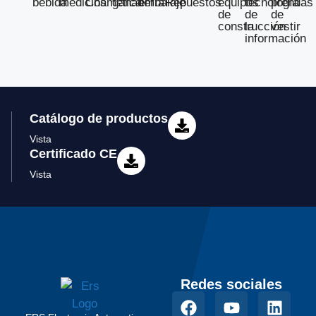
bebida
medicina
Cosmética
ganadería
embalaje
Repuestos
equipos
tecnología
prendas
de
de
de
construcción
la
vestir
información
Catálogo de productos
Vista
Certificado CE
Vista
Redes sociales