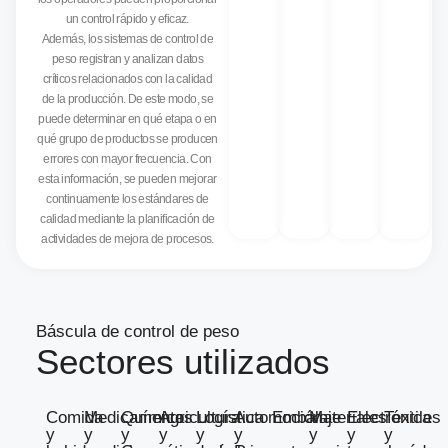
un control rápido y eficaz.
Además, los sistemas de control de
peso registran y analizan datos
críticos relacionados con la calidad
de la producción. De este modo, se
puede determinar en qué etapa o en
qué grupo de productos se producen
errores con mayor frecuencia. Con
esta información, se pueden mejorar
continuamente los estándares de
calidad mediante la planificación de
actividades de mejora de procesos.
Báscula de control de peso
Sectores utilizados
Comida
Medicamentos
Química
Agricultura
Logística
Automoción
Embalaje
Materiales
Electrónica
Textiles
y
y
y
y
y
y
y
y
y