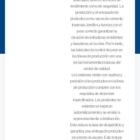
adecuado, tanto en términos de
rendimiento como de seguridad. La
producción y el envasado de
productos como sacos de cemento,
traviesas, tornillos y tuercas con el
peso correcto garantizan la
creación de estructuras resistentes
y duraderas en la obra. Por lo tanto,
las básculas de control de peso en
las líneas de producción son una
de las herramientas básicas del
control de calidad.
Los sistemas miden con rapidez y
precisión si los productos en la línea
de producción cumplen con los
requisitos de diciembre
especificados. Los productos no
estándar se separan
automáticamente y se envían a
reprocesamiento o destrucción.
Esto reduce la tasa de desperdicio y
garantiza una entrega de productos
sin errores al usuario. Esto reduce