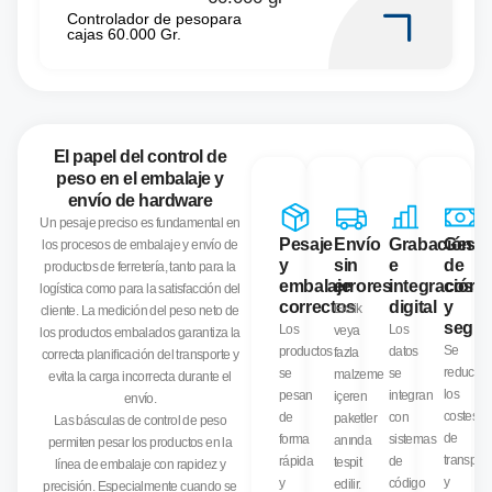
Controlador de pesopara
cajas 60.000 Gr.
El papel del control de
peso en el embalaje y
envío de hardware
Un pesaje preciso es fundamental en
Pesaje
Envío
Grabación
Gesti
los procesos de embalaje y envío de
y
sin
e
de
productos de ferretería, tanto para la
embalaje
errores
integración
coste
logística como para la satisfacción del
correctos
digital
y
Eksik
cliente. La medición del peso neto de
segur
Los
Los
veya
los productos embalados garantiza la
Se
productos
datos
fazla
correcta planificación del transporte y
reducen
se
se
malzeme
evita la carga incorrecta durante el
los
pesan
integran
içeren
envío.
costes
de
con
paketler
Las básculas de control de peso
de
forma
sistemas
anında
permiten pesar los productos en la
transport
rápida
de
tespit
línea de embalaje con rapidez y
y
y
código
edilir.
precisión. Especialmente cuando se