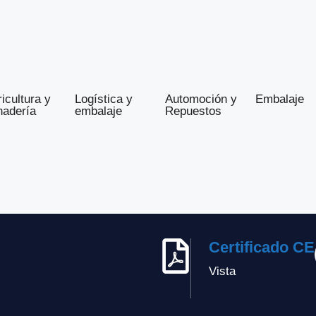
icultura y
Logística y
Automoción y
Embalaje
nadería
embalaje
Repuestos
Certificado CE
Vista