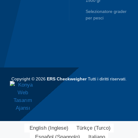
1500 gr
Selezionatore grader
per pesci
Copyright © 2026
ERS Checkweigher
Tutti i diritti riservati.
English
(
Inglese
)
Türkçe
(
Turco
)
Español
(
Spagnolo
)
Italiano