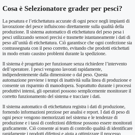
Cosa è Selezionatore grader per pesci?
La pesatura e l’etichettatura accurate di ogni pesce negli impianti di
lavorazione del pesce influiscono direttamente sulla qualità della
produzione. Il sistema automatico di etichettatura del peso pesa i
pesci utilizzando sensori precisi e trasmette istantaneamente i dati di
peso all’unità di etichettatura. Ciò garantisce che ogni confezione sia
contrassegnata con il peso corretto, evitando che prodotti etichettati
in modo errato causino problemi durante la spedizione.
Il sistema è progettato per funzionare senza richiedere l’intervento
dell’operatore. I pesci vengono lavorati rapidamente,
indipendentemente dalla dimensione o dal peso. Questa
automazione previene i tempi di inattività sulla linea di produzione e
consente un risparmio di manodopera. Soprattutto durante i processi
produttivi intensi, gli operatori possono semplicemente monitorare il
corretto funzionamento del sistema e tracciare i dati.
Il sistema automatico di etichettatura registra i dati di produzione,
fornendo informazioni preziose per analisi e report. I dati di peso di
ogni pesce vengono memorizzati nel sistema e le tendenze di
produzione e i tassi di confezioni difettose possono essere monitorati
graficamente. Ciò consente ai team di controllo qualità di identificare
rapidamente i prodotti difettosi e aiuta a ottimizzare il processo