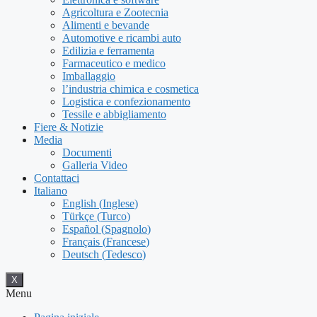
Agricoltura e Zootecnia
Alimenti e bevande
Automotive e ricambi auto
Edilizia e ferramenta
Farmaceutico e medico
Imballaggio
l’industria chimica e cosmetica
Logistica e confezionamento
Tessile e abbigliamento
Fiere & Notizie
Media
Documenti
Galleria Video
Contattaci
Italiano
English
(
Inglese
)
Türkçe
(
Turco
)
Español
(
Spagnolo
)
Français
(
Francese
)
Deutsch
(
Tedesco
)
X
Menu