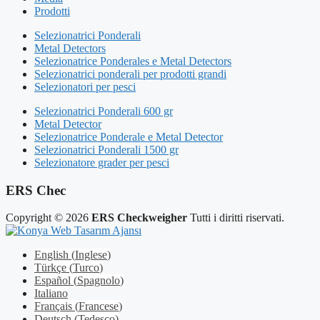
Prodotti
Selezionatrici Ponderali
Metal Detectors
Selezionatrice Ponderales e Metal Detectors
Selezionatrici ponderali per prodotti grandi
Selezionatori per pesci
Selezionatrici Ponderali 600 gr
Metal Detector
Selezionatrice Ponderale e Metal Detector
Selezionatrici Ponderali 1500 gr
Selezionatore grader per pesci
ERS Chec
Copyright © 2026
ERS Checkweigher
Tutti i diritti riservati.
English
(
Inglese
)
Türkçe
(
Turco
)
Español
(
Spagnolo
)
Italiano
Français
(
Francese
)
Deutsch
(
Tedesco
)