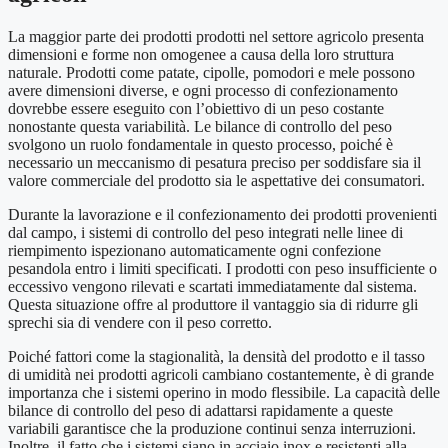
La maggior parte dei prodotti prodotti nel settore agricolo presenta
dimensioni e forme non omogenee a causa della loro struttura
naturale. Prodotti come patate, cipolle, pomodori e mele possono
avere dimensioni diverse, e ogni processo di confezionamento
dovrebbe essere eseguito con l’obiettivo di un peso costante
nonostante questa variabilità. Le bilance di controllo del peso
svolgono un ruolo fondamentale in questo processo, poiché è
necessario un meccanismo di pesatura preciso per soddisfare sia il
valore commerciale del prodotto sia le aspettative dei consumatori.
Durante la lavorazione e il confezionamento dei prodotti provenienti
dal campo, i sistemi di controllo del peso integrati nelle linee di
riempimento ispezionano automaticamente ogni confezione
pesandola entro i limiti specificati. I prodotti con peso insufficiente o
eccessivo vengono rilevati e scartati immediatamente dal sistema.
Questa situazione offre al produttore il vantaggio sia di ridurre gli
sprechi sia di vendere con il peso corretto.
Poiché fattori come la stagionalità, la densità del prodotto e il tasso
di umidità nei prodotti agricoli cambiano costantemente, è di grande
importanza che i sistemi operino in modo flessibile. La capacità delle
bilance di controllo del peso di adattarsi rapidamente a queste
variabili garantisce che la produzione continui senza interruzioni.
Inoltre, il fatto che i sistemi siano in acciaio inox e resistenti alla