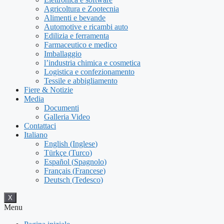
Agricoltura e Zootecnia
Alimenti e bevande
Automotive e ricambi auto
Edilizia e ferramenta
Farmaceutico e medico
Imballaggio
l’industria chimica e cosmetica
Logistica e confezionamento
Tessile e abbigliamento
Fiere & Notizie
Media
Documenti
Galleria Video
Contattaci
Italiano
English
(
Inglese
)
Türkçe
(
Turco
)
Español
(
Spagnolo
)
Français
(
Francese
)
Deutsch
(
Tedesco
)
X
Menu