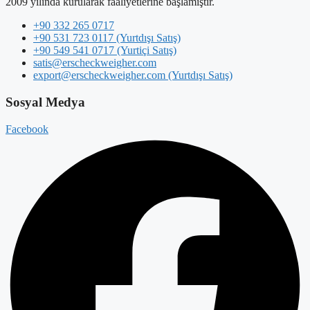
2009 yılında kurularak faaliyetlerine başlamıştır.
+90 332 265 0717
+90 531 723 0117 (Yurtdışı Satış)
+90 549 541 0717 (Yurtiçi Satış)
satis@erscheckweigher.com
export@erscheckweigher.com (Yurtdışı Satış)
Sosyal Medya
Facebook