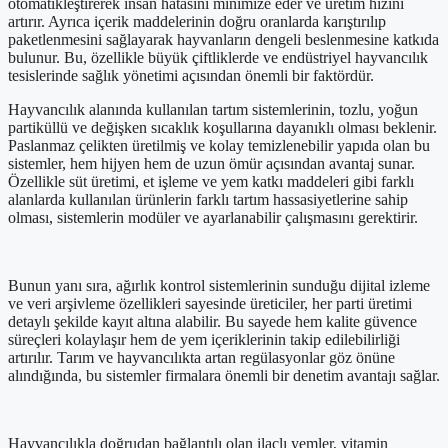
otomatikleştirerek insan hatasını minimize eder ve üretim hızını
artırır. Ayrıca içerik maddelerinin doğru oranlarda karıştırılıp
paketlenmesini sağlayarak hayvanların dengeli beslenmesine katkıda
bulunur. Bu, özellikle büyük çiftliklerde ve endüstriyel hayvancılık
tesislerinde sağlık yönetimi açısından önemli bir faktördür.
Hayvancılık alanında kullanılan tartım sistemlerinin, tozlu, yoğun
partiküllü ve değişken sıcaklık koşullarına dayanıklı olması beklenir.
Paslanmaz çelikten üretilmiş ve kolay temizlenebilir yapıda olan bu
sistemler, hem hijyen hem de uzun ömür açısından avantaj sunar.
Özellikle süt üretimi, et işleme ve yem katkı maddeleri gibi farklı
alanlarda kullanılan ürünlerin farklı tartım hassasiyetlerine sahip
olması, sistemlerin modüler ve ayarlanabilir çalışmasını gerektirir.
Bunun yanı sıra, ağırlık kontrol sistemlerinin sunduğu dijital izleme
ve veri arşivleme özellikleri sayesinde üreticiler, her parti üretimi
detaylı şekilde kayıt altına alabilir. Bu sayede hem kalite güvence
süreçleri kolaylaşır hem de yem içeriklerinin takip edilebilirliği
artırılır. Tarım ve hayvancılıkta artan regülasyonlar göz önüne
alındığında, bu sistemler firmalara önemli bir denetim avantajı sağlar.
Hayvancılıkla doğrudan bağlantılı olan ilaçlı yemler, vitamin