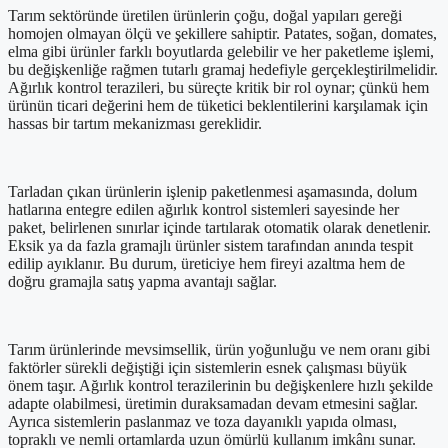
Tarım sektöründe üretilen ürünlerin çoğu, doğal yapıları gereği
homojen olmayan ölçü ve şekillere sahiptir. Patates, soğan, domates,
elma gibi ürünler farklı boyutlarda gelebilir ve her paketleme işlemi,
bu değişkenliğe rağmen tutarlı gramaj hedefiyle gerçekleştirilmelidir.
Ağırlık kontrol terazileri, bu süreçte kritik bir rol oynar; çünkü hem
ürünün ticari değerini hem de tüketici beklentilerini karşılamak için
hassas bir tartım mekanizması gereklidir.
Tarladan çıkan ürünlerin işlenip paketlenmesi aşamasında, dolum
hatlarına entegre edilen ağırlık kontrol sistemleri sayesinde her
paket, belirlenen sınırlar içinde tartılarak otomatik olarak denetlenir.
Eksik ya da fazla gramajlı ürünler sistem tarafından anında tespit
edilip ayıklanır. Bu durum, üreticiye hem fireyi azaltma hem de
doğru gramajla satış yapma avantajı sağlar.
Tarım ürünlerinde mevsimsellik, ürün yoğunluğu ve nem oranı gibi
faktörler sürekli değiştiği için sistemlerin esnek çalışması büyük
önem taşır. Ağırlık kontrol terazilerinin bu değişkenlere hızlı şekilde
adapte olabilmesi, üretimin duraksamadan devam etmesini sağlar.
Ayrıca sistemlerin paslanmaz ve toza dayanıklı yapıda olması,
topraklı ve nemli ortamlarda uzun ömürlü kullanım imkânı sunar.