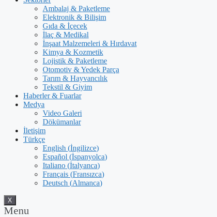
Ambalaj & Paketleme
Elektronik & Bilişim
Gıda & İçecek
İlaç & Medikal
İnşaat Malzemeleri & Hırdavat
Kimya & Kozmetik
Lojistik & Paketleme
Otomotiv & Yedek Parça
Tarım & Hayvancılık
Tekstil & Giyim
Haberler & Fuarlar
Medya
Video Galeri
Dökümanlar
İletişim
Türkçe
English
(
İngilizce
)
Español
(
İspanyolca
)
Italiano
(
İtalyanca
)
Français
(
Fransızca
)
Deutsch
(
Almanca
)
X
Menu