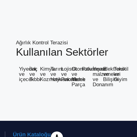
Ağırlık Kontrol Terazisi
Kullanılan Sektörler
Yiyecek
İlaç
Kimya
Tarım
Lojistik
Otomotiv
Paketleme
İnşaat
Elektronik
Tekstil
ve
ve
ve
ve
ve
ve
malzemeleri
ve
ve
içecek
Tıbbi
Kozmetik
Hayvancılık
Paketleme
Yedek
ve
Bilişim
Giyim
Parça
Donanım
Ürün Kataloğu