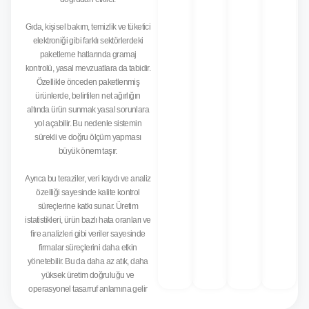
Gıda, kişisel bakım, temizlik ve tüketici
elektroniği gibi farklı sektörlerdeki
paketleme hatlarında gramaj
kontrolü, yasal mevzuatlara da tabidir.
Özellikle önceden paketlenmiş
ürünlerde, belirtilen net ağırlığın
altında ürün sunmak yasal sorunlara
yol açabilir. Bu nedenle sistemin
sürekli ve doğru ölçüm yapması
büyük önem taşır.
Ayrıca bu teraziler, veri kaydı ve analiz
özelliği sayesinde kalite kontrol
süreçlerine katkı sunar. Üretim
istatistikleri, ürün bazlı hata oranları ve
fire analizleri gibi veriler sayesinde
firmalar süreçlerini daha etkin
yönetebilir. Bu da daha az atık, daha
yüksek üretim doğruluğu ve
operasyonel tasarruf anlamına gelir