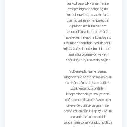
barkod veya ERP sistemlerine
entegre biçimde çalışır. Ağırlık
kontrol terazileri, bu yazılımlarla
uyumlu çalışarak her paket için
dijital veri üretir. Bu da hem
izlenebilirliği artırır hem de ürün
hareketlerinin kaydını kolaylaştırır.
Özellikle e-ticaret gibi hızlı döngülü
lojistik faaliyetlerinde, bu sistemlerin
sağladığı otomasyon ve veri
doğruluğu büyük avantaj sağlar.
Yükleme planları ve taşıma
araçlarının kapasite hesaplamaları
da doğru ağırlık bilgisine bağlıdır.
Eksik ya da fazla bildirilen
kilogramlar, nakliye maliyetlerini
doğrudan etkileyebilir. Ayrıca bazı
ülkelerde gümrük geçişlerinde
beyan edilen ağırlıkla gerçek ağırlık
arasında fark olması ciddi
yaptırımlara yol açabilir. Bu noktada