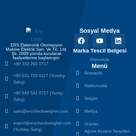
Sosyal Medya
ERS Elektronik Otomasyon
Makine Elektrik San. Ve Tic. Ltd.
Marka Tescil Belgesi
Şti. 2009 yılında kurularak
faaliyetlerine başlamıştır.
Görüntüle
+90 332 265 0717
Menü
Anasayfa
+90 531 723 0117 (Yurtdışı
Satış)
Hakkımızda
+90 549 541 0717 (Yurtiçi
İletişim
Satış)
satis@erscheckweigher.com
Medya
export@erscheckweigher.com
Ürünler
(Yurtdışı Satış)
Ağırlık Kontrol Terazileri