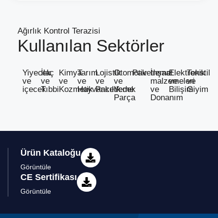
Ağırlık Kontrol Terazisi
Kullanılan Sektörler
Yiyecek
İlaç
Kimya
Tarım
Lojistik
Otomotiv
Paketleme
İnşaat
Elektronik
Tekstil
ve
ve
ve
ve
ve
ve
malzemeleri
ve
ve
içecek
Tıbbi
Kozmetik
Hayvancılık
Paketleme
Yedek
ve
Bilişim
Giyim
Parça
Donanım
Ürün Kataloğu
Görüntüle
CE Sertifikası
Görüntüle