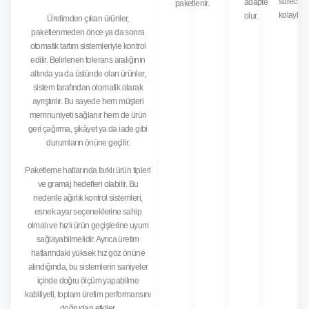
süreci
adapte
paketlenir.
kolaylaşır
olur.
Üretimden çıkan ürünler,
paketlenmeden önce ya da sonra
otomatik tartım sistemleriyle kontrol
edilir. Belirlenen tolerans aralığının
altında ya da üstünde olan ürünler,
sistem tarafından otomatik olarak
ayrıştırılır. Bu sayede hem müşteri
memnuniyeti sağlanır hem de ürün
geri çağırma, şikâyet ya da iade gibi
durumların önüne geçilir.
Paketleme hatlarında farklı ürün tipleri
ve gramaj hedefleri olabilir. Bu
nedenle ağırlık kontrol sistemleri,
esnek ayar seçeneklerine sahip
olmalı ve hızlı ürün geçişlerine uyum
sağlayabilmelidir. Ayrıca üretim
hatlarındaki yüksek hız göz önüne
alındığında, bu sistemlerin saniyeler
içinde doğru ölçüm yapabilme
kabiliyeti, toplam üretim performansını
doğrudan etkiler.