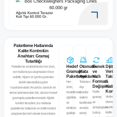
Ağırlık Kontrol Terazisi
Koli Tipi 60.000 Gr.
Paketleme Hatlarında
Kalite Kontrolün
Anahtarı: Gramaj
Tutarlılığı
Hedef
Otomatik
Esnek
Dijital
Paketleme endüstrisinde her ürün,
Gramajda
Hata
ve
Veri
son kullanıcıya ulaşmadan önce
Paketleme
Ayıklama
Hızlı
Takibi
estetik, hijyen ve içerik açısından
Format
&
Her
Tolerans
belirli standartlara göre
Değişimi
Kalite
ürün,
dışı
hazırlanmalıdır. Ancak bu sürecin en
Kontr
Farklı
hedeflenen
ürünler
temel adımlarından biri, ürünün hedef
Veriler
gramaj
ağırlıkta
sistem
gramajda paketlenmesidir. Ağırlık
otomatik
ve
ve
tarafından
kontrol terazileri, bu noktada
kaydedilir
ambalajlara
eksiksiz
anında
paketleme hatlarının en kritik kontrol
kalite
hızlıca
şekilde
elenir.
araçlarından biri olarak konumlanır.