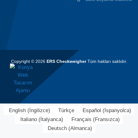
Copyright © 2026
ERS Checkweigher
Tüm hakları saklıdır.
English
(
İngilizce
)
Türkçe
Español
(
İspanyolca
)
Italiano
(
İtalyanca
)
Français
(
Fransızca
)
Deutsch
(
Almanca
)