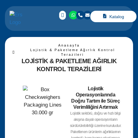
Katalog
Anasayfa
Lojistik & Paketleme Ağırlık Kontrol
Terazileri
LOJISTIK & PAKETLEME AĞIRLIK
KONTROL TERAZILERI
Lojistik
Operasyonlarında
Doğru Tartım ile Süreç
Verimliliğini Artırmak
Lojistik sektörü, doğru ve hızlı bilgi
akışına dayalı operasyonların
sürdürülebilirliği üzerine kuruludur.
Paketlenen ürünlerin ağırlıklarının