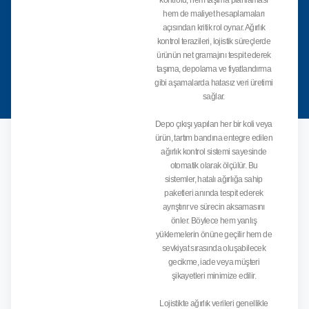
kontrolü, hem taşıma planlaması
hem de maliyet hesaplamaları
açısından kritik rol oynar. Ağırlık
kontrol terazileri, lojistik süreçlerde
ürünün net gramajını tespit ederek
taşıma, depolama ve fiyatlandırma
gibi aşamalarda hatasız veri üretimi
sağlar.
Depo çıkışı yapılan her bir koli veya
ürün, tartım bandına entegre edilen
ağırlık kontrol sistemi sayesinde
otomatik olarak ölçülür. Bu
sistemler, hatalı ağırlığa sahip
paketleri anında tespit ederek
ayrıştırır ve sürecin aksamasını
önler. Böylece hem yanlış
yüklemelerin önüne geçilir hem de
sevkiyat sırasında oluşabilecek
gecikme, iade veya müşteri
şikayetleri minimize edilir.
Lojistikte ağırlık verileri genellikle