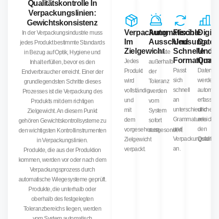
Qualitätskontrolle In
Verpackungslinien:
Gewichtskonsistenz
Verpackung
Automatische
Flexible
Digita
In der Verpackungsindustrie muss
Im
Ausschleusung
Und
Daten
jedes Produkt bestimmte Standards
Zielgewicht
Schnelle
Und
Produkte
in Bezug auf Optik, Hygiene und
Formatumste
Qualit
Jedes
außerhalb
Inhalt erfüllen, bevor es den
Passt
Daten
Produkt
der
Endverbraucher erreicht. Einer der
sich
werden
wird
Toleranz
grundlegendsten Schritte dieses
schnell
automati
vollständig
werden
Prozesses ist die Verpackung des
an
erfasst
und
vom
Produkts mit dem richtigen
unterschiedliche
und
mit
System
Zielgewicht. An diesem Punkt
Grammaturen
erleichte
dem
sofort
gehören Gewichtskontrollsysteme zu
und
den
vorgesehenen
ausgesondert.
den wichtigsten Kontrollinstrumenten
Verpackungsforma
Qualitäts
Zielgewicht
in Verpackungslinien.
an.
verpackt.
Produkte, die aus der Produktion
kommen, werden vor oder nach dem
Verpackungsprozess durch
automatische Wiegesysteme geprüft.
Produkte, die unterhalb oder
oberhalb des festgelegten
Toleranzbereichs liegen, werden
vom System automatisch