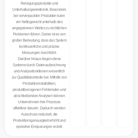
Reinigungsprodukte und
Unterhaltungselektronik. Besonders
bei vorverpackten Produkten kann
ein Nettogewicht unterhalb des
angegebenen Wertes zu rechtlichen
Problemen führen. Daher ist es von
großer Bedeutung, dass das System
kontinuierliche und präzise
Messungen durchführt.
Darüber hinaus tragen diese
Systeme durch Datenaufzeichnung
und Analysefunktionen wesentlich
zur Qualitätskontrolle bei. Mithilfe von
Produktionsstatistiken,
produktbezogenen Fehlerraten und
abschließenden Analysen können
Unternehmen ihre Prozesse
effektiver steuern. Dadurch werden
Ausschuss reduziert, die
Produktionsgenauigkeit erhöht und
operative Einsparungen erzielt.