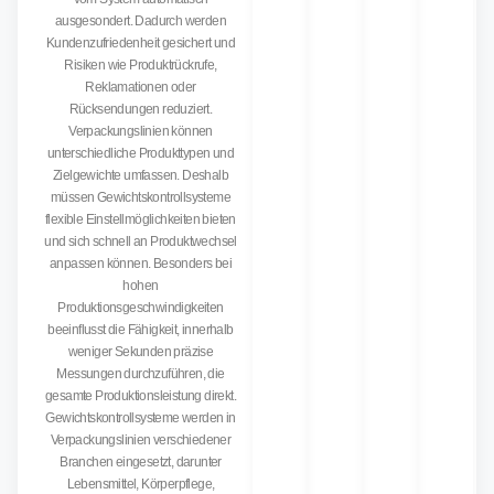
ausgesondert. Dadurch werden
Kundenzufriedenheit gesichert und
Risiken wie Produktrückrufe,
Reklamationen oder
Rücksendungen reduziert.
Verpackungslinien können
unterschiedliche Produkttypen und
Zielgewichte umfassen. Deshalb
müssen Gewichtskontrollsysteme
flexible Einstellmöglichkeiten bieten
und sich schnell an Produktwechsel
anpassen können. Besonders bei
hohen
Produktionsgeschwindigkeiten
beeinflusst die Fähigkeit, innerhalb
weniger Sekunden präzise
Messungen durchzuführen, die
gesamte Produktionsleistung direkt.
Gewichtskontrollsysteme werden in
Verpackungslinien verschiedener
Branchen eingesetzt, darunter
Lebensmittel, Körperpflege,