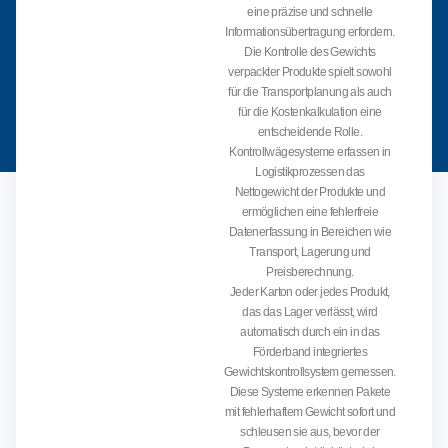
eine präzise und schnelle
Informationsübertragung erfordern.
Die Kontrolle des Gewichts
verpackter Produkte spielt sowohl
für die Transportplanung als auch
für die Kostenkalkulation eine
entscheidende Rolle.
Kontrollwägesysteme erfassen in
Logistikprozessen das
Nettogewicht der Produkte und
ermöglichen eine fehlerfreie
Datenerfassung in Bereichen wie
Transport, Lagerung und
Preisberechnung.
Jeder Karton oder jedes Produkt,
das das Lager verlässt, wird
automatisch durch ein in das
Förderband integriertes
Gewichtskontrollsystem gemessen.
Diese Systeme erkennen Pakete
mit fehlerhaftem Gewicht sofort und
schleusen sie aus, bevor der