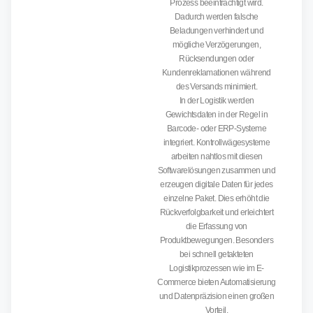
Prozess beeinträchtigt wird.
Dadurch werden falsche
Beladungen verhindert und
mögliche Verzögerungen,
Rücksendungen oder
Kundenreklamationen während
des Versands minimiert.
In der Logistik werden
Gewichtsdaten in der Regel in
Barcode- oder ERP-Systeme
integriert. Kontrollwägesysteme
arbeiten nahtlos mit diesen
Softwarelösungen zusammen und
erzeugen digitale Daten für jedes
einzelne Paket. Dies erhöht die
Rückverfolgbarkeit und erleichtert
die Erfassung von
Produktbewegungen. Besonders
bei schnell getakteten
Logistikprozessen wie im E-
Commerce bieten Automatisierung
und Datenpräzision einen großen
Vorteil.