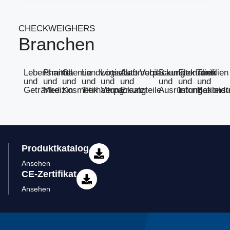
CHECKWEIGHERS
Branchen
Lebensmittel
Pharma
Chemie
Landwirtschaft
Logistik
Automobil
Verpackung
Baumaterialien
Elektronik
Textilien
und
und
und
und
und
und
und
und
und
Getränke
Medizin
Kosmetik
Tierhaltung
Verpackung
Ersatzteile
Ausrüstung
Informationst
Bekleid
Produktkatalog
Ansehen
CE-Zertifikat
Ansehen