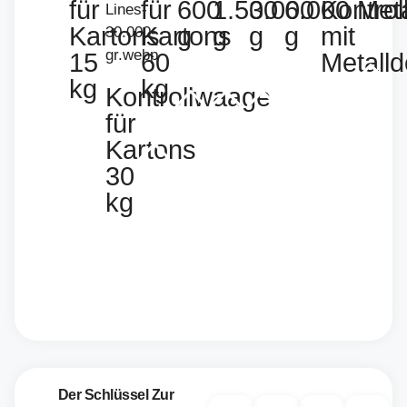
für
für
600
1.500
3.000
6.000
Kontro
Meta
Kartons
Kartons
g
g
g
g
mit
15
60
Metalld
kg
kg
Kontrollwaage
für
Kartons
30
kg
Der Schlüssel Zur