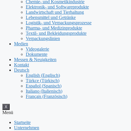
Chemie- und Kosmetikindustrie
Elektronik- und Softwareprodukte
Landwirtschaft und Tierhaltung
Lebensmittel und Getränke
Logistik- und Verpackungsprozesse
Pharma- und Medizinprodukte
Textil- und Bekleidungsprodukte
Verpackungslinien
Medien
Videogalerie
Dokumente
Messen & Neuigkeiten
Kontakt
Deutsch
English
(
Englisch
)
Türkçe
(
Türkisch
)
Español
(
Spanisch
)
Italiano
(
Italienisch
)
Français
(
Französisch
)
X
Menü
Startseite
Unternehmen