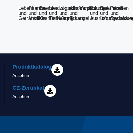
Lebensmittel
Pharma
Chemie
Landwirtschaft
Logistik
Automobil
Verpackung
Baumaterialien
Elektronik
Textilien
und
und
und
und
und
und
und
und
und
Getränke
Medizin
Kosmetik
Tierhaltung
Verpackung
Ersatzteile
Ausrüstung
Informationste
Bekleidun
Produktkatalog
Ansehen
CE-Zertifikat
Ansehen