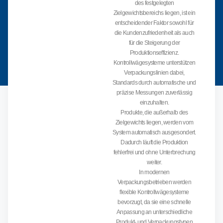
des festgelegten
Zielgewichtsbereichs liegen, ist ein
entscheidender Faktor sowohl für
die Kundenzufriedenheit als auch
für die Steigerung der
Produktionseffizienz.
Kontrollwägesysteme unterstützen
Verpackungslinien dabei,
Standards durch automatische und
präzise Messungen zuverlässig
einzuhalten.
Produkte, die außerhalb des
Zielgewichts liegen, werden vom
System automatisch ausgesondert.
Dadurch läuft die Produktion
fehlerfrei und ohne Unterbrechung
weiter.
In modernen
Verpackungsbetrieben werden
flexible Kontrollwägesysteme
bevorzugt, da sie eine schnelle
Anpassung an unterschiedliche
Produkt- und Verpackungstypen