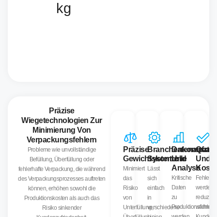
kg
Präzise
Wiegetechnologien Zur
Minimierung Von
Verpackungsfehlern
Präzise
Branchenkompatib
Datenaufzei
Qualit
Probleme wie unvollständige
Gewichtskontrolle
Systeme
Und
Und
Befüllung, Überfüllung oder
Analyse
Kost
Minimiert
Lässt
fehlerhafte Verpackung, die während
Kritische
Fehler
das
sich
des Verpackungsprozesses auftreten
Daten
werden
Risiko
einfach
können, erhöhen sowohl die
zu
reduziert
von
in
Produktionskosten als auch das
Produktionsfehlern
während
Unterfüllung,
verschiedene
Risiko sinkender
werden
Kundenzu