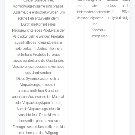
Überfüllung
Linien
Kundenzufriedenheit.
erfasst
und
und
wie
Kontrollwägesysteme sind präzise
und
Effizienz
fehlerhafter
Lebensmittel,
Systeme, die entwickelt wurden, um
analysiert.
steigen.
Verpackung.
Pharma
solche Fehler zu verhindern.
und
Durch die Kontrolle des
Kosmetik
Nettogewichts jedes Produkts in der
integrieren.
Verpackungslinie werden Produkte
außerhalb des Toleranzbereichs
sofort erkannt. Dadurch können
fehlerhafte Produkte frühzeitig
ausgesondert und die Qualität des
Verpackungsprozesses zuverlässig
gesichert werden.
Diese Systeme lassen sich an
Verpackungsprozesse in
unterschiedlichen Branchen
anpassen. Auch wenn sich Material-
oder Verpackungstypen ändern,
kann in Verpackungslinien für
verschiedene Produkte wie
Lebensmittel, pharmazeutische
Erzeugnisse und Kosmetikprodukte
eine hochpräzise Wägung