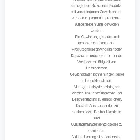
ermöglichen. So können Produkte
mit verschiedenen Gewichten und
Verpackungsformaten problemlos
auf derselben Linie gewogen
werden.
Die Gewinnung genauer und
konsistenter Daten, ohne
Produktionsgeschwindigkeit oder
Kapazität zu reduzieren, erhöht die
Wettbewerbsfähigkeit von
Unternehmen.
Gewichtsdaten können in der Regel
in Produktionslinien-
Managementsysteme integriert
werden, um Echtzeitkontrolle und
Berichterstattung zu ermöglichen.
Dies hilft, Ausschussraten zu
senken sowie Bestandskontrolle
und
Qualitätsmanagementprozesse zu
optimieren.
Automatisierung ist besonders bei