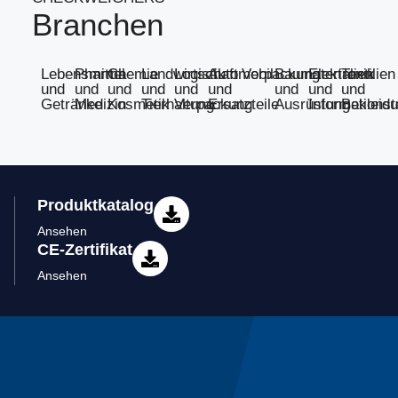
Branchen
Lebensmittel
Pharma
Chemie
Landwirtschaft
Logistik
Automobil
Verpackung
Baumaterialien
Elektronik
Textilien
und
und
und
und
und
und
und
und
und
Getränke
Medizin
Kosmetik
Tierhaltung
Verpackung
Ersatzteile
Ausrüstung
Informationst
Bekleid
Produktkatalog
Ansehen
CE-Zertifikat
Ansehen