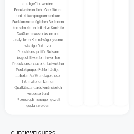
durchgeführt werden.
Benutzerfreundliche Oberflächen
und einfach programmierbare
Funktionen ermöglichen Bedienern
eine schnelle und effektive Kontrolle.
Darüber hinaus erfassen und
analysieren Kontrollwägesysteme
wichtige Daten zur
Produktionsqualität. So kann
festgestellt werden, in welcher
Produktionsphase oder bei welcher
Produktgruppe Fehler häufiger
auftreten. Auf Grundlage dieser
Informationen können
Qualitätsstandards kontinuierlich
verbessert und
Prozessoptimierungen gezielt
geplant werden.
CHECKWEIGHERS