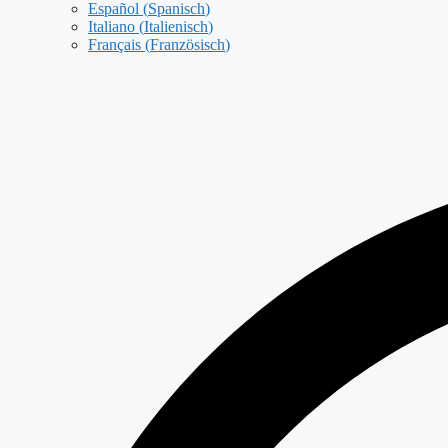
Español
(
Spanisch
)
Italiano
(
Italienisch
)
Français
(
Französisch
)