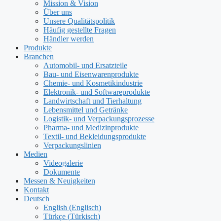
Mission & Vision
Über uns
Unsere Qualitätspolitik
Häufig gestellte Fragen
Händler werden
Produkte
Branchen
Automobil- und Ersatzteile
Bau- und Eisenwarenprodukte
Chemie- und Kosmetikindustrie
Elektronik- und Softwareprodukte
Landwirtschaft und Tierhaltung
Lebensmittel und Getränke
Logistik- und Verpackungsprozesse
Pharma- und Medizinprodukte
Textil- und Bekleidungsprodukte
Verpackungslinien
Medien
Videogalerie
Dokumente
Messen & Neuigkeiten
Kontakt
Deutsch
English
(
Englisch
)
Türkçe
(
Türkisch
)