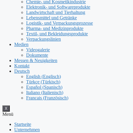
Chemie- und Kosmetikindustrie
Elektronik- und Softwareprodukte
Landwirtschaft und Tierhaltung
Lebensmittel und Getränke
Logistik- und Verpackungsprozesse
Pharma- und Medizinprodukte
Textil- und Bekleidungsprodukte
Verpackungslinien
Medien
Videogalerie
Dokumente
Messen & Neuigkeiten
Kontakt
Deutsch
English
(
Englisch
)
Türkçe
(
Türkisch
)
Español
(
Spanisch
)
Italiano
(
Italienisch
)
Français
(
Französisch
)
X
Menü
Startseite
Unternehmen