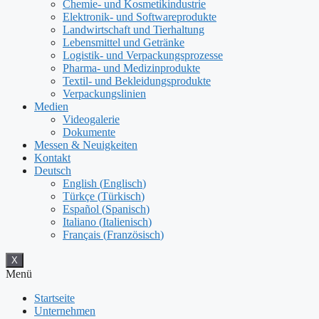
Chemie- und Kosmetikindustrie
Elektronik- und Softwareprodukte
Landwirtschaft und Tierhaltung
Lebensmittel und Getränke
Logistik- und Verpackungsprozesse
Pharma- und Medizinprodukte
Textil- und Bekleidungsprodukte
Verpackungslinien
Medien
Videogalerie
Dokumente
Messen & Neuigkeiten
Kontakt
Deutsch
English
(
Englisch
)
Türkçe
(
Türkisch
)
Español
(
Spanisch
)
Italiano
(
Italienisch
)
Français
(
Französisch
)
X
Menü
Startseite
Unternehmen