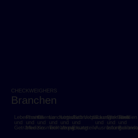
CHECKWEIGHERS
Branchen
Lebensmittel
Pharma
Chemie
Landwirtschaft
Logistik
Automobil
Verpackung
Baumaterialien
Elektronik
Textilien
und
und
und
und
und
und
und
und
und
Getränke
Medizin
Kosmetik
Tierhaltung
Verpackung
Ersatzteile
Ausrüstung
Informationst
Bekleid