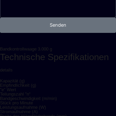
Senden
Bandkontrollwaage 3.000 g
Technische Spezifikationen
details
Kapazität (g)
Empfindlichkeit (g)
"e" Wert
Teilungszahl "n“
Bandgeschwindigkeit (m/min)
Stück pro Minute
Leistungsaufnahme (W)
Stromaufnahme (A)