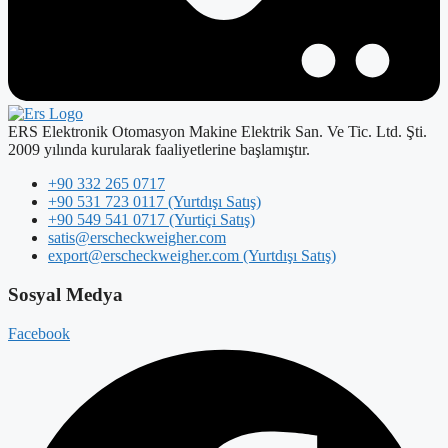
ERS Elektronik Otomasyon Makine Elektrik San. Ve Tic. Ltd. Şti.
2009 yılında kurularak faaliyetlerine başlamıştır.
+90 332 265 0717
+90 531 723 0117 (Yurtdışı Satış)
+90 549 541 0717 (Yurtiçi Satış)
satis@erscheckweigher.com
export@erscheckweigher.com (Yurtdışı Satış)
Sosyal Medya
Facebook