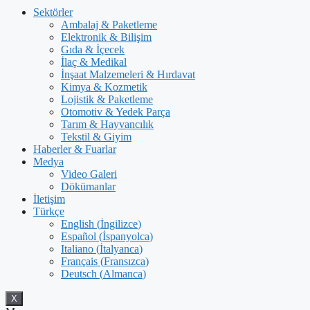
Sektörler
Ambalaj & Paketleme
Elektronik & Bilişim
Gıda & İçecek
İlaç & Medikal
İnşaat Malzemeleri & Hırdavat
Kimya & Kozmetik
Lojistik & Paketleme
Otomotiv & Yedek Parça
Tarım & Hayvancılık
Tekstil & Giyim
Haberler & Fuarlar
Medya
Video Galeri
Dökümanlar
İletişim
Türkçe
English
(
İngilizce
)
Español
(
İspanyolca
)
Italiano
(
İtalyanca
)
Français
(
Fransızca
)
Deutsch
(
Almanca
)
X