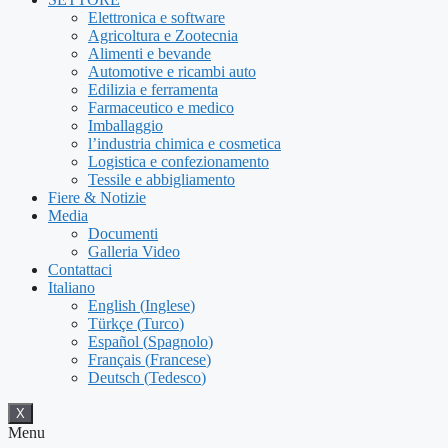
Elettronica e software
Agricoltura e Zootecnia
Alimenti e bevande
Automotive e ricambi auto
Edilizia e ferramenta
Farmaceutico e medico
Imballaggio
l’industria chimica e cosmetica
Logistica e confezionamento
Tessile e abbigliamento
Fiere & Notizie
Media
Documenti
Galleria Video
Contattaci
Italiano
English
(
Inglese
)
Türkçe
(
Turco
)
Español
(
Spagnolo
)
Français
(
Francese
)
Deutsch
(
Tedesco
)
X
Menu