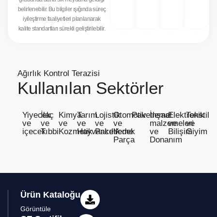
belirlenebilir. Bu bilgiler ışığında süreç
iyileştirme faaliyetleri planlanarak
kalite standartları sürekli geliştirilebilir.
Ağırlık Kontrol Terazisi
Kullanılan Sektörler
Yiyecek
İlaç
Kimya
Tarım
Lojistik
Otomotiv
Paketleme
İnşaat
Elektronik
Tekstil
ve
ve
ve
ve
ve
ve
malzemeleri
ve
ve
içecek
Tıbbi
Kozmetik
Hayvancılık
Paketleme
Yedek
ve
Bilişim
Giyim
Parça
Donanım
Ürün Kataloğu
Görüntüle