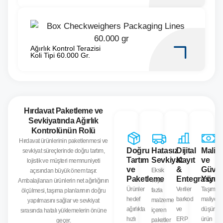
Ağırlık Kontrol Terazisi
Koli Tipi 60.000 Gr.
Hırdavat Paketleme ve
Sevkiyatında Ağırlık
Kontrolünün Rolü
Hırdavat ürünlerinin paketlenmesi ve
Doğru
Hatasız
Dijital
Maliye
sevkiyat süreçlerinde doğru tartım,
Tartım
Sevkiyat
Kayıt
ve
lojistik ve müşteri memnuniyeti
ve
&
Güven
Eksik
açısından büyük önem taşır.
Paketleme
Entegrasyo
Yönet
veya
Ambalajlanan ürünlerin net ağırlığının
Ürünler
Veriler
Taşıma
fazla
ölçülmesi, taşıma planlarının doğru
hedef
barkod
maliyetle
malzeme
yapılmasını sağlar ve sevkiyat
ağırlıkta
ve
düşürülür
içeren
sırasında hatalı yüklemelerin önüne
hızlı
ERP
ürün
paketler
geçer.