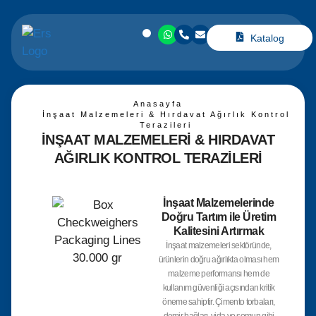
Katalog
Anasayfa
İnşaat Malzemeleri & Hırdavat Ağırlık Kontrol
Terazileri
İNŞAAT MALZEMELERI & HIRDAVAT
AĞIRLIK KONTROL TERAZILERI
İnşaat Malzemelerinde
Doğru Tartım ile Üretim
Kalitesini Artırmak
İnşaat malzemeleri sektöründe,
ürünlerin doğru ağırlıkta olması hem
malzeme performansı hem de
kullanım güvenliği açısından kritik
öneme sahiptir. Çimento torbaları,