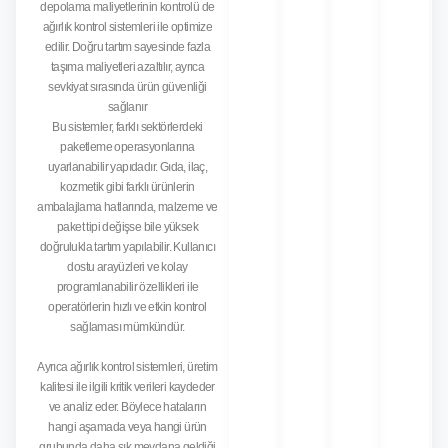
depolama maliyetlerinin kontrolü de
ağırlık kontrol sistemleri ile optimize
edilir. Doğru tartım sayesinde fazla
taşıma maliyetleri azaltılır, ayrıca
sevkiyat sırasında ürün güvenliği
sağlanır
Bu sistemler, farklı sektörlerdeki
paketleme operasyonlarına
uyarlanabilir yapıdadır. Gıda, ilaç,
kozmetik gibi farklı ürünlerin
ambalajlama hatlarında, malzeme ve
paket tipi değişse bile yüksek
doğrulukla tartım yapılabilir. Kullanıcı
dostu arayüzleri ve kolay
programlanabilir özellikleri ile
operatörlerin hızlı ve etkin kontrol
sağlaması mümkündür.
Ayrıca ağırlık kontrol sistemleri, üretim
kalitesi ile ilgili kritik verileri kaydeder
ve analiz eder. Böylece hataların
hangi aşamada veya hangi ürün
grubunda daha sık meydana geldiği