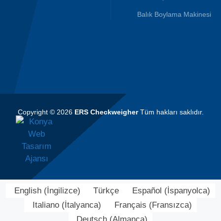
Balık Boylama Makinesi
Copyright © 2026
ERS Checkweigher
Tüm hakları saklıdır.
English
(
İngilizce
)
Türkçe
Español
(
İspanyolca
)
Italiano
(
İtalyanca
)
Français
(
Fransızca
)
Deutsch
(
Almanca
)