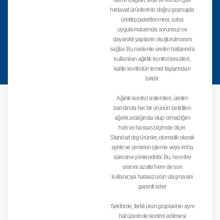
demir bağları, vida ve somun gibi
hırdavat ürünlerinin doğru gramajda
üretilip paketlenmesi, saha
uygulamalarında sorunsuz ve
dayanıklı yapıların oluşturulmasını
sağlar. Bu nedenle üretim hatlarında
kullanılan ağırlık kontrol terazileri,
kalite kontrolün temel taşlarından
biridir.
Ağırlık kontrol sistemleri, üretim
bandında her bir ürünün belirtilen
ağırlık aralığında olup olmadığını
hızlı ve hassas biçimde ölçer.
Standart dışı ürünler, otomatik olarak
ayrılır ve yeniden işleme veya imha
sürecine yönlendirilir. Bu, hem fire
oranını azaltır hem de son
kullanıcıya hatasız ürün ulaşmasını
garanti eder.
Sektörde, farklı ürün gruplarının aynı
hat üzerinde kontrol edilmesi