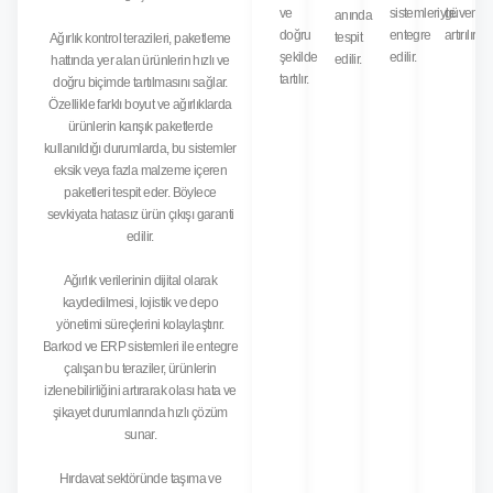
ve
sistemleriyle
güvenliğ
anında
doğru
entegre
artırılır.
tespit
Ağırlık kontrol terazileri, paketleme
şekilde
edilir.
edilir.
hattında yer alan ürünlerin hızlı ve
tartılır.
doğru biçimde tartılmasını sağlar.
Özellikle farklı boyut ve ağırlıklarda
ürünlerin karışık paketlerde
kullanıldığı durumlarda, bu sistemler
eksik veya fazla malzeme içeren
paketleri tespit eder. Böylece
sevkiyata hatasız ürün çıkışı garanti
edilir.
Ağırlık verilerinin dijital olarak
kaydedilmesi, lojistik ve depo
yönetimi süreçlerini kolaylaştırır.
Barkod ve ERP sistemleri ile entegre
çalışan bu teraziler, ürünlerin
izlenebilirliğini artırarak olası hata ve
şikayet durumlarında hızlı çözüm
sunar.
Hırdavat sektöründe taşıma ve