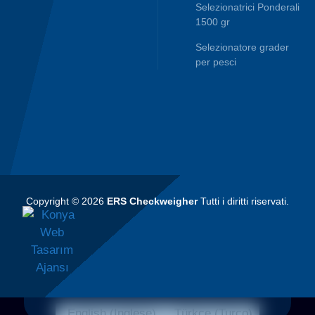
Selezionatrici Ponderali
1500 gr
Selezionatore grader
per pesci
Copyright © 2026
ERS Checkweigher
Tutti i diritti riservati.
English
(
Inglese
)
Türkçe
(
Turco
)