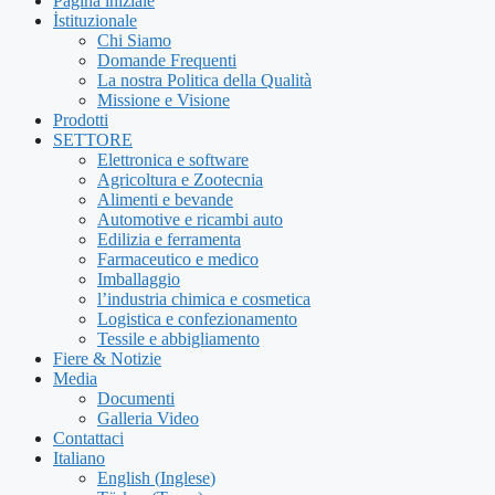
Pagina iniziale
İstituzionale
Chi Siamo
Domande Frequenti
La nostra Politica della Qualità
Missione e Visione
Prodotti
SETTORE
Elettronica e software
Agricoltura e Zootecnia
Alimenti e bevande
Automotive e ricambi auto
Edilizia e ferramenta
Farmaceutico e medico
Imballaggio
l’industria chimica e cosmetica
Logistica e confezionamento
Tessile e abbigliamento
Fiere & Notizie
Media
Documenti
Galleria Video
Contattaci
Italiano
English
(
Inglese
)