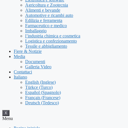
Agricoltura e Zootecnia
Alimenti e bevande
Automotive e ricambi auto
Edilizia e ferramenta
Farmaceutico e medico
Imballaggio
l’industria chimica e cosmetica
Logistica e confezionamento
Tessile e abbigliamento
Fiere & Notizie
Media
Documenti
Galleria Video
Contattaci
Italiano
English
(
Inglese
)
Türkçe
(
Turco
)
Español
(
Spagnolo
)
Français
(
Francese
)
Deutsch
(
Tedesco
)
X
Menu