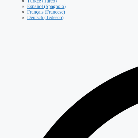
Türkçe
(
Turco
)
Español
(
Spagnolo
)
Français
(
Francese
)
Deutsch
(
Tedesco
)