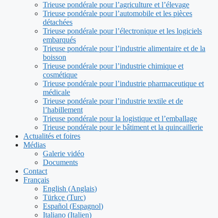
Trieuse pondérale pour l’agriculture et l’élevage
Trieuse pondérale pour l’automobile et les pièces
détachées
Trieuse pondérale pour l’électronique et les logiciels
embarqués
Trieuse pondérale pour l’industrie alimentaire et de la
boisson
Trieuse pondérale pour l’industrie chimique et
cosmétique
Trieuse pondérale pour l’industrie pharmaceutique et
médicale
Trieuse pondérale pour l’industrie textile et de
l’habillement
Trieuse pondérale pour la logistique et l’emballage
Trieuse pondérale pour le bâtiment et la quincaillerie
Actualités et foires
Médias
Galerie vidéo
Documents
Contact
Français
English
(
Anglais
)
Türkçe
(
Turc
)
Español
(
Espagnol
)
Italiano
(
Italien
)