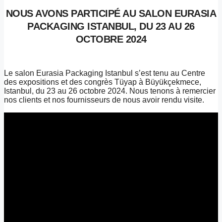
NOUS AVONS PARTICIPÉ AU SALON EURASIA
PACKAGING ISTANBUL, DU 23 AU 26
OCTOBRE 2024
Le salon Eurasia Packaging Istanbul s’est tenu au Centre
des expositions et des congrès Tüyap à Büyükçekmece,
Istanbul, du 23 au 26 octobre 2024. Nous tenons à remercier
nos clients et nos fournisseurs de nous avoir rendu visite.